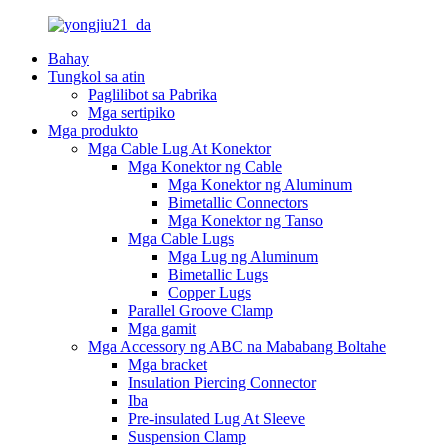
Bahay
Tungkol sa atin
Paglilibot sa Pabrika
Mga sertipiko
Mga produkto
Mga Cable Lug At Konektor
Mga Konektor ng Cable
Mga Konektor ng Aluminum
Bimetallic Connectors
Mga Konektor ng Tanso
Mga Cable Lugs
Mga Lug ng Aluminum
Bimetallic Lugs
Copper Lugs
Parallel Groove Clamp
Mga gamit
Mga Accessory ng ABC na Mababang Boltahe
Mga bracket
Insulation Piercing Connector
Iba
Pre-insulated Lug At Sleeve
Suspension Clamp