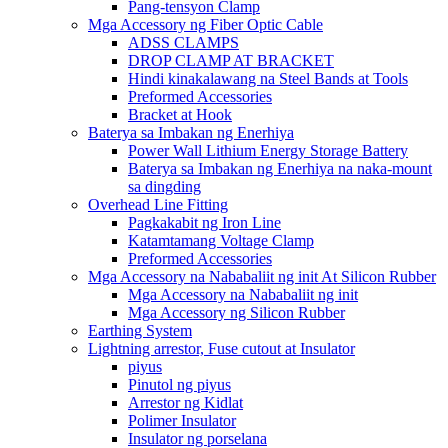
Pang-tensyon Clamp
Mga Accessory ng Fiber Optic Cable
ADSS CLAMPS
DROP CLAMP AT BRACKET
Hindi kinakalawang na Steel Bands at Tools
Preformed Accessories
Bracket at Hook
Baterya sa Imbakan ng Enerhiya
Power Wall Lithium Energy Storage Battery
Baterya sa Imbakan ng Enerhiya na naka-mount
sa dingding
Overhead Line Fitting
Pagkakabit ng Iron Line
Katamtamang Voltage Clamp
Preformed Accessories
Mga Accessory na Nababaliit ng init At Silicon Rubber
Mga Accessory na Nababaliit ng init
Mga Accessory ng Silicon Rubber
Earthing System
Lightning arrestor, Fuse cutout at Insulator
piyus
Pinutol ng piyus
Arrestor ng Kidlat
Polimer Insulator
Insulator ng porselana