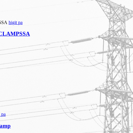
higit pa
 CLAMPSSA
t pa
lamp