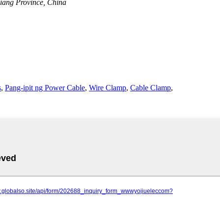
jiang Province, China
s
,
Pang-ipit ng Power Cable
,
Wire Clamp
,
Cable Clamp
,