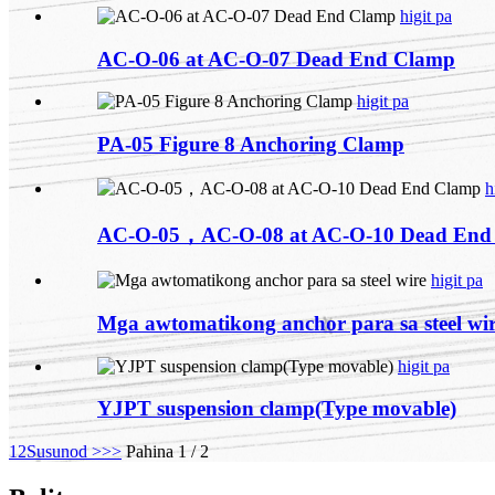
higit pa
AC-O-06 at AC-O-07 Dead End Clamp
higit pa
PA-05 Figure 8 Anchoring Clamp
h
AC-O-05，AC-O-08 at AC-O-10 Dead End
higit pa
Mga awtomatikong anchor para sa steel wi
higit pa
YJPT suspension clamp(Type movable)
1
2
Susunod >
>>
Pahina 1 / 2