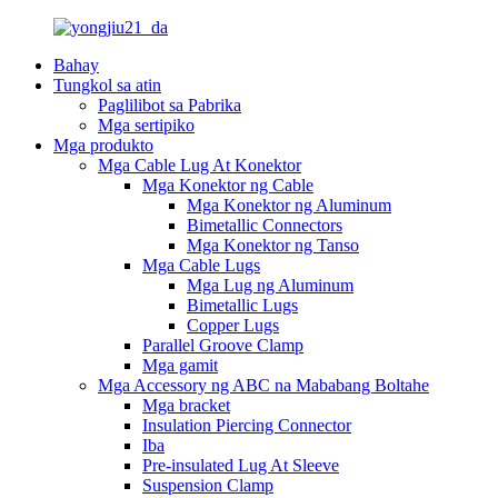
Bahay
Tungkol sa atin
Paglilibot sa Pabrika
Mga sertipiko
Mga produkto
Mga Cable Lug At Konektor
Mga Konektor ng Cable
Mga Konektor ng Aluminum
Bimetallic Connectors
Mga Konektor ng Tanso
Mga Cable Lugs
Mga Lug ng Aluminum
Bimetallic Lugs
Copper Lugs
Parallel Groove Clamp
Mga gamit
Mga Accessory ng ABC na Mababang Boltahe
Mga bracket
Insulation Piercing Connector
Iba
Pre-insulated Lug At Sleeve
Suspension Clamp