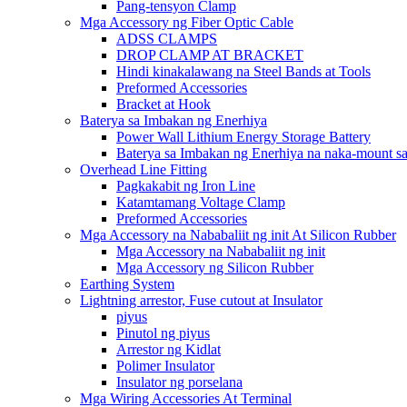
Pang-tensyon Clamp
Mga Accessory ng Fiber Optic Cable
ADSS CLAMPS
DROP CLAMP AT BRACKET
Hindi kinakalawang na Steel Bands at Tools
Preformed Accessories
Bracket at Hook
Baterya sa Imbakan ng Enerhiya
Power Wall Lithium Energy Storage Battery
Baterya sa Imbakan ng Enerhiya na naka-mount sa
Overhead Line Fitting
Pagkakabit ng Iron Line
Katamtamang Voltage Clamp
Preformed Accessories
Mga Accessory na Nababaliit ng init At Silicon Rubber
Mga Accessory na Nababaliit ng init
Mga Accessory ng Silicon Rubber
Earthing System
Lightning arrestor, Fuse cutout at Insulator
piyus
Pinutol ng piyus
Arrestor ng Kidlat
Polimer Insulator
Insulator ng porselana
Mga Wiring Accessories At Terminal