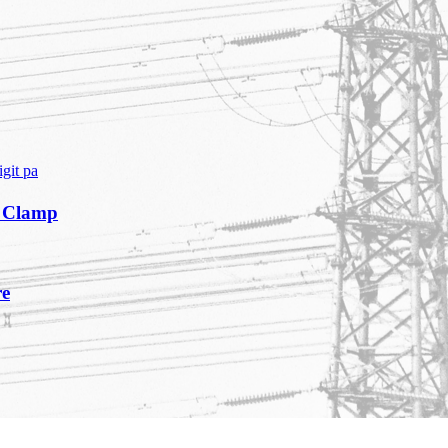
igit pa
 Clamp
re