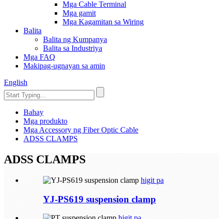
Mga Cable Terminal
Mga gamit
Mga Kagamitan sa Wiring
Balita
Balita ng Kumpanya
Balita sa Industriya
Mga FAQ
Makipag-ugnayan sa amin
English
Bahay
Mga produkto
Mga Accessory ng Fiber Optic Cable
ADSS CLAMPS
ADSS CLAMPS
higit pa
YJ-PS619 suspension clamp
higit pa